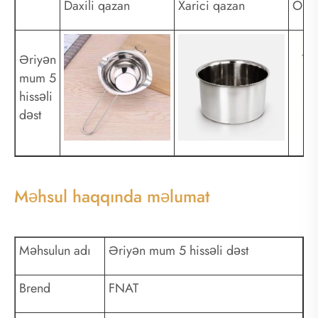
Daxili qazan
Xarici qazan
Ölçm
Əriyən
mum 5
hissəli
dəst
Məhsul haqqında məlumat
Məhsulun adı
Əriyən mum 5 hissəli dəst
Brend
FNAT