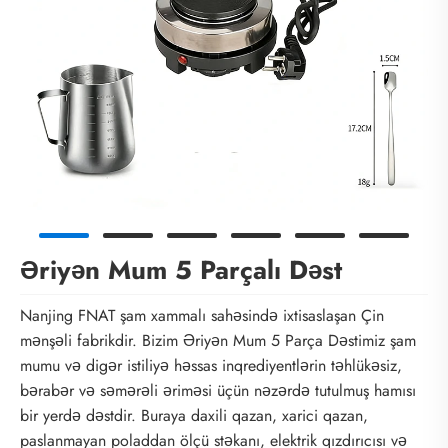
Əriyən Mum 5 Parçalı Dəst
Nanjing FNAT şam xammalı sahəsində ixtisaslaşan Çin
mənşəli fabrikdir. Bizim Əriyən Mum 5 Parça Dəstimiz şam
mumu və digər istiliyə həssas inqrediyentlərin təhlükəsiz,
bərabər və səmərəli əriməsi üçün nəzərdə tutulmuş hamısı
bir yerdə dəstdir. Buraya daxili qazan, xarici qazan,
paslanmayan poladdan ölçü stəkanı, elektrik qızdırıcısı və