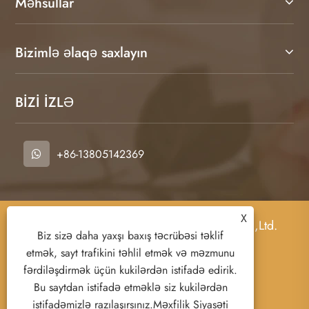
Məhsullar
Bizimlə əlaqə saxlayın
BİZİ İZLƏ
+86-13805142369
X
Copyright © 2026 Nanjing FNAT Chemical Co.,Ltd.
Biz sizə daha yaxşı baxış təcrübəsi təklif
Bütün hüquqlar qorunur.
etmək, sayt trafikini təhlil etmək və məzmunu
fərdiləşdirmək üçün kukilərdən istifadə edirik.
Bu saytdan istifadə etməklə siz kukilərdən
Links
Sitemap
RSS
XML
istifadəmizlə razılaşırsınız.
Məxfilik Siyasəti