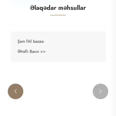
Əlaqədar məhsullar

