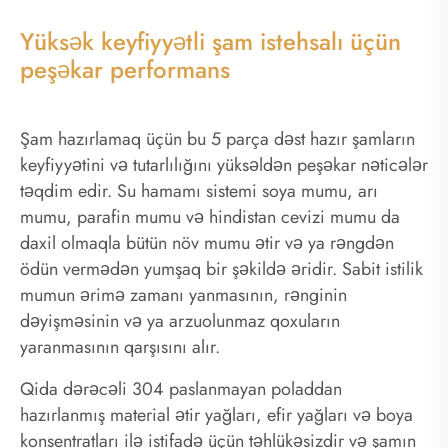
Yüksək keyfiyyətli şam istehsalı üçün
peşəkar performans
Şam hazırlamaq üçün bu 5 parça dəst hazır şamların
keyfiyyətini və tutarlılığını yüksəldən peşəkar nəticələr
təqdim edir. Su hamamı sistemi soya mumu, arı
mumu, parafin mumu və hindistan cevizi mumu da
daxil olmaqla bütün növ mumu ətir və ya rəngdən
ödün vermədən yumşaq bir şəkildə əridir. Sabit istilik
mumun ərimə zamanı yanmasının, rənginin
dəyişməsinin və ya arzuolunmaz qoxuların
yaranmasının qarşısını alır.
Qida dərəcəli 304 paslanmayan poladdan
hazırlanmış material ətir yağları, efir yağları və boya
konsentratları ilə istifadə üçün təhlükəsizdir və şamın