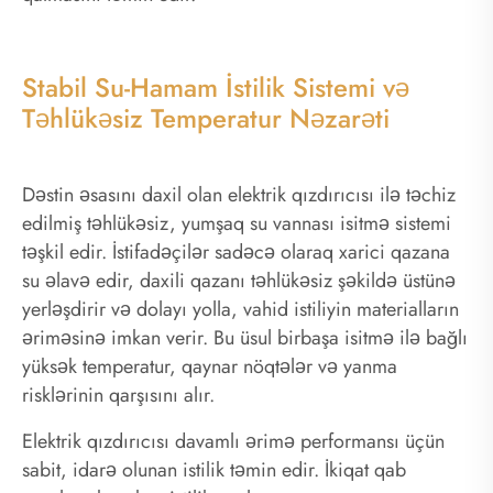
Stabil Su-Hamam İstilik Sistemi və
Təhlükəsiz Temperatur Nəzarəti
Dəstin əsasını daxil olan elektrik qızdırıcısı ilə təchiz
edilmiş təhlükəsiz, yumşaq su vannası isitmə sistemi
təşkil edir. İstifadəçilər sadəcə olaraq xarici qazana
su əlavə edir, daxili qazanı təhlükəsiz şəkildə üstünə
yerləşdirir və dolayı yolla, vahid istiliyin materialların
əriməsinə imkan verir. Bu üsul birbaşa isitmə ilə bağlı
yüksək temperatur, qaynar nöqtələr və yanma
risklərinin qarşısını alır.
Elektrik qızdırıcısı davamlı ərimə performansı üçün
sabit, idarə olunan istilik təmin edir. İkiqat qab