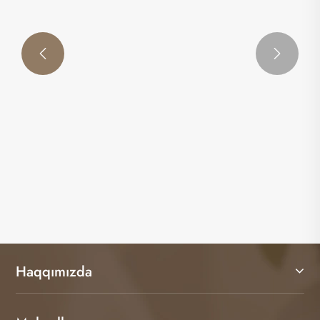


Şam layihələriniz üçün ən yaxşı pambıq
çubuqunu necə seçmək olar?
Ətraflı Baxın >>
Haqqımızda