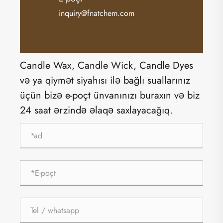
inquiry@fnatchem.com
Candle Wax, Candle Wick, Candle Dyes
və ya qiymət siyahısı ilə bağlı suallarınız
üçün bizə e-poçt ünvanınızı buraxın və biz
24 saat ərzində əlaqə saxlayacağıq.