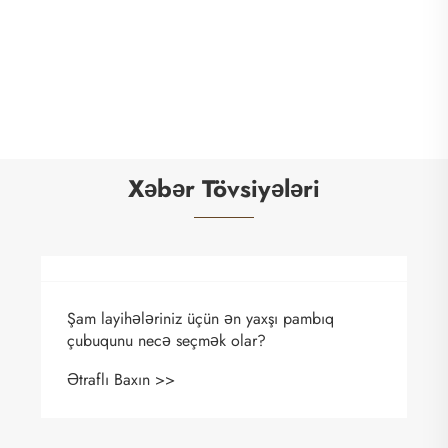
Şam fitil bazası
Ətraflı Baxın >>
Xəbər Tövsiyələri