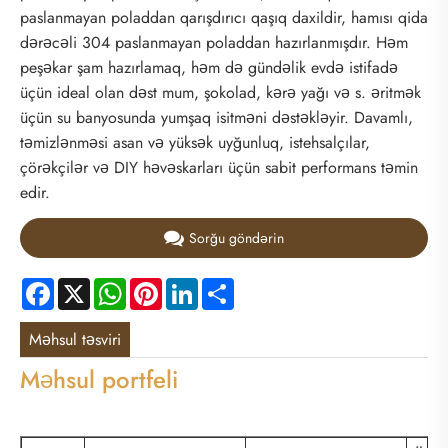
paslanmayan poladdan qarışdırıcı qaşıq daxildir, hamısı qida
dərəcəli 304 paslanmayan poladdan hazırlanmışdır. Həm
peşəkar şam hazırlamaq, həm də gündəlik evdə istifadə
üçün ideal olan dəst mum, şokolad, kərə yağı və s. əritmək
üçün su banyosunda yumşaq isitməni dəstəkləyir. Davamlı,
təmizlənməsi asan və yüksək uyğunluq, istehsalçılar,
çörəkçilər və DIY həvəskarları üçün sabit performans təmin
edir.
Sorğu göndərin
Facebook
X
WhatsApp
Pinterest
LinkedIn
Share
Məhsul təsviri
Məhsul portfeli