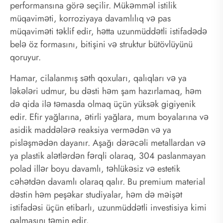
performansına görə seçilir. Mükəmməl istilik
müqaviməti, korroziyaya davamlılıq və pas
müqaviməti təklif edir, hətta uzunmüddətli istifadədə
belə öz formasını, bitişini və struktur bütövlüyünü
qoruyur.
Hamar, cilalanmış səth qoxuları, qalıqları və ya
ləkələri udmur, bu dəsti həm şam hazırlamaq, həm
də qida ilə təmasda olmaq üçün yüksək gigiyenik
edir. Efir yağlarına, ətirli yağlara, mum boyalarına və
asidik maddələrə reaksiya vermədən və ya
pisləşmədən dayanır. Aşağı dərəcəli metallardan və
ya plastik alətlərdən fərqli olaraq, 304 paslanmayan
polad illər boyu davamlı, təhlükəsiz və estetik
cəhətdən davamlı olaraq qalır. Bu premium material
dəstin həm peşəkar studiyalar, həm də məişət
istifadəsi üçün etibarlı, uzunmüddətli investisiya kimi
qalmasını təmin edir.