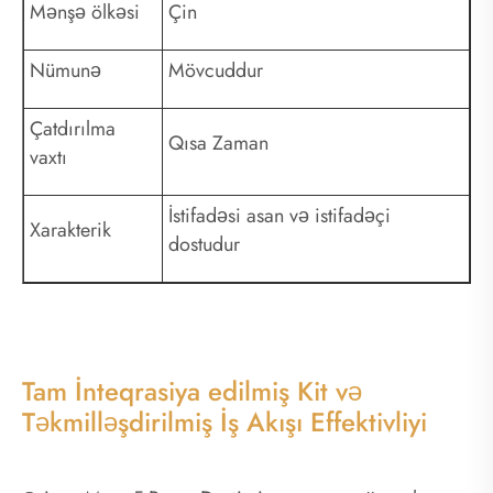
Mənşə ölkəsi
Çin
Nümunə
Mövcuddur
Çatdırılma
Qısa Zaman
vaxtı
İstifadəsi asan və istifadəçi
Xarakterik
dostudur
Tam İnteqrasiya edilmiş Kit və
Təkmilləşdirilmiş İş Akışı Effektivliyi