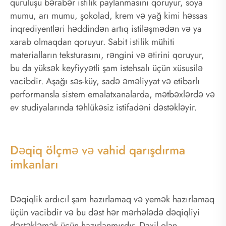
quruluşu bərabər istilik paylanmasını qoruyur, soya
mumu, arı mumu, şokolad, krem ​​və yağ kimi həssas
inqrediyentləri həddindən artıq istiləşmədən və ya
xarab olmaqdan qoruyur. Sabit istilik mühiti
materialların teksturasını, rəngini və ətirini qoruyur,
bu da yüksək keyfiyyətli şam istehsalı üçün xüsusilə
vacibdir. Aşağı səs-küy, sadə əməliyyat və etibarlı
performansla sistem emalatxanalarda, mətbəxlərdə və
ev studiyalarında təhlükəsiz istifadəni dəstəkləyir.
Dəqiq ölçmə və vahid qarışdırma
imkanları
Dəqiqlik ardıcıl şam hazırlamaq və yemək hazırlamaq
üçün vacibdir və bu dəst hər mərhələdə dəqiqliyi
dəstəkləmək üçün hazırlanmışdır. Daxil olan