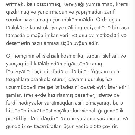
əritmək, balı qızdırmaq, kərə yağı yumşaltmaq, kremi
qızdırmaq və yandırmadan və yapışmadan zərif
souslar hazırlamaq üçün mükəmməldir. Qida üçün
təhlükəsiz konstruksiya yeməli inqrediyentlərlə birbaşa
təmasda olmağa imkan verir və onu ev mətbəxləri və
desertlərin hazırlanması üçün uyğun edir.
O, həmçinin əl istehsalı kosmetika, sabun istehsalı və
yumşaq istilik tələb edən digər sənətkarlıq
fəaliyyətləri üçün istifadə edilə bilər. Yığcam ölçü
tezgahlara asanlıqla oturur, davamlı quruluş isə
uzunmüddətli məişət istifadəsini dəstəkləyir. İstər ətirli
şamlar, istər evdə hazırlanmış desertlər, istərsə də
fərdi hədiyyələr yaratmaqdan asılı olmayaraq, bu 5
hissədən ibarət dəst peşəkar funksionallığı gündəlik
praktikliyi ilə birləşdirərək onu yaradıcı yaradıcılar və
gündəlik ev təsərrüfatları üçün vacib alətə çevirir.