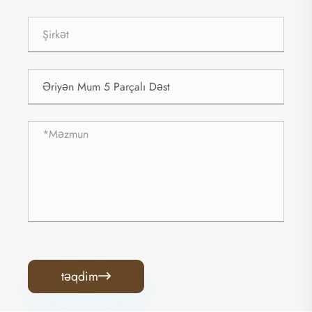
təqdim
