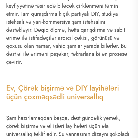
keyfiyyətinə təsir edə biləcək çirklənməni təmin
etmir. Tam quraşdırma kiçik partiyalı DIY, studiya
istehsalı və yarı-kommersiya şam istehsalını
dəstəkləyir. Dəqiq ölçmə, hətta qarışdırma və sabit
ərimə ilə istifadəçilər ardıcıl çəkisi, görünüşü və
qoxusu olan hamar, vahid şamlar yarada bilərlər. Bu
dəst əl ilə əriməni peşəkar, təkrarlana bilən prosesə
çevirir.
Ev, Çörək bişirmə və DIY layihələri
üçün çoxməqsədli universallıq
Şam hazırlamaqdan başqa, dəst gündəlik yemək,
çörək bişirmə və əl işləri layihələri üçün əla
universallıq təklif edir. Su vannasının dizaynı şokoladı