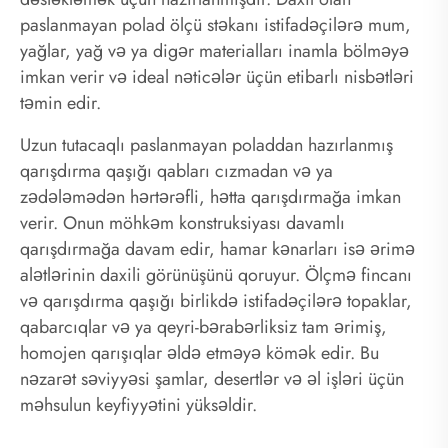
paslanmayan polad ölçü stəkanı istifadəçilərə mum,
yağlar, yağ və ya digər materialları inamla bölməyə
imkan verir və ideal nəticələr üçün etibarlı nisbətləri
təmin edir.
Uzun tutacaqlı paslanmayan poladdan hazırlanmış
qarışdırma qaşığı qabları cızmadan və ya
zədələmədən hərtərəfli, hətta qarışdırmağa imkan
verir. Onun möhkəm konstruksiyası davamlı
qarışdırmağa davam edir, hamar kənarları isə ərimə
alətlərinin daxili görünüşünü qoruyur. Ölçmə fincanı
və qarışdırma qaşığı birlikdə istifadəçilərə topaklar,
qabarcıqlar və ya qeyri-bərabərliksiz tam ərimiş,
homojen qarışıqlar əldə etməyə kömək edir. Bu
nəzarət səviyyəsi şamlar, desertlər və əl işləri üçün
məhsulun keyfiyyətini yüksəldir.