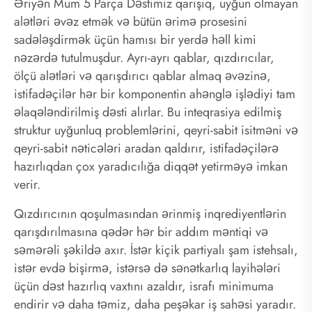
Əriyən Mum 5 Parça Dəstimiz qarışıq, uyğun olmayan
alətləri əvəz etmək və bütün ərimə prosesini
sadələşdirmək üçün hamısı bir yerdə həll kimi
nəzərdə tutulmuşdur. Ayrı-ayrı qablar, qızdırıcılar,
ölçü alətləri və qarışdırıcı qablar almaq əvəzinə,
istifadəçilər hər bir komponentin ahənglə işlədiyi tam
əlaqələndirilmiş dəsti alırlar. Bu inteqrasiya edilmiş
struktur uyğunluq problemlərini, qeyri-sabit isitməni və
qeyri-sabit nəticələri aradan qaldırır, istifadəçilərə
hazırlıqdan çox yaradıcılığa diqqət yetirməyə imkan
verir.
Qızdırıcının qoşulmasından ərinmiş inqrediyentlərin
qarışdırılmasına qədər hər bir addım məntiqi və
səmərəli şəkildə axır. İstər kiçik partiyalı şam istehsalı,
istər evdə bişirmə, istərsə də sənətkarlıq layihələri
üçün dəst hazırlıq vaxtını azaldır, israfı minimuma
endirir və daha təmiz, daha peşəkar iş sahəsi yaradır.