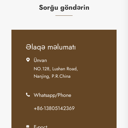
Sorğu göndərin
Əlaqə məlumatı
Ünvan

NO.128, Lushan Road,
Nanjing, P.R.China
Whatsapp/Phone

+86-13805142369
E-poçt
