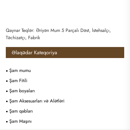
Qaynar Teqlər: Əriyən Mum 5 Parçalı Dəst, İstehsalçı,
Təchizatçı, Fabrik
Əlaqədar Kateqoriya
Şam mumu
Şam Fitili
Şam boyaları
Şam Aksesuarları və Alətləri
Şam qabları
Şam Maşını