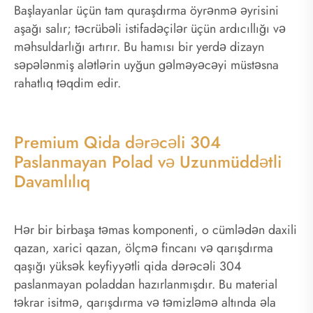
Başlayanlar üçün tam quraşdırma öyrənmə əyrisini
aşağı salır; təcrübəli istifadəçilər üçün ardıcıllığı və
məhsuldarlığı artırır. Bu hamısı bir yerdə dizayn
səpələnmiş alətlərin uyğun gəlməyəcəyi müstəsna
rahatlıq təqdim edir.
Premium Qida dərəcəli 304
Paslanmayan Polad və Uzunmüddətli
Davamlılıq
Hər bir birbaşa təmas komponenti, o cümlədən daxili
qazan, xarici qazan, ölçmə fincanı və qarışdırma
qaşığı yüksək keyfiyyətli qida dərəcəli 304
paslanmayan poladdan hazırlanmışdır. Bu material
təkrar isitmə, qarışdırma və təmizləmə altında əla