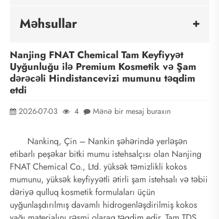
Məhsullar
Nanjing FNAT Chemical Tam Keyfiyyət
Uyğunluğu ilə Premium Kosmetik və Şam
dərəcəli Hindistancevizi mumunu təqdim
etdi
2026-07-03
4
Mənə bir mesaj buraxın
Nankinq, Çin – Nankin şəhərində yerləşən
etibarlı peşəkar bitki mumu istehsalçısı olan Nanjing
FNAT Chemical Co., Ltd. yüksək təmizlikli kokos
mumunu, yüksək keyfiyyətli ətirli şam istehsalı və təbii
dəriyə qulluq kosmetik formulaları üçün
uyğunlaşdırılmış davamlı hidrogenləşdirilmiş kokos
yağı materialını rəsmi olaraq təqdim edir. Tam TDS,