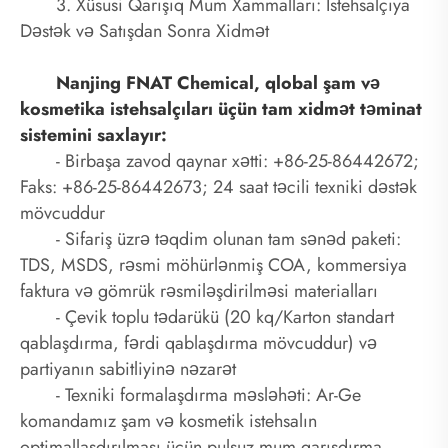
3. Xüsusi Qarışıq Mum Xammalları: İstehsalçıya
Dəstək və Satışdan Sonra Xidmət
Nanjing FNAT Chemical, qlobal şam və
kosmetika istehsalçıları üçün tam xidmət təminat
sistemini saxlayır:
- Birbaşa zavod qaynar xətti: +86-25-86442672;
Faks: +86-25-86442673; 24 saat təcili texniki dəstək
mövcuddur
- Sifariş üzrə təqdim olunan tam sənəd paketi:
TDS, MSDS, rəsmi möhürlənmiş COA, kommersiya
faktura və gömrük rəsmiləşdirilməsi materialları
- Çevik toplu tədarükü (20 kq/Karton standart
qablaşdırma, fərdi qablaşdırma mövcuddur) və
partiyanın sabitliyinə nəzarət
- Texniki formalaşdırma məsləhəti: Ar-Ge
komandamız şam və kosmetik istehsalın
optimallaşdırılması üçün pulsuz mum qarışdırma