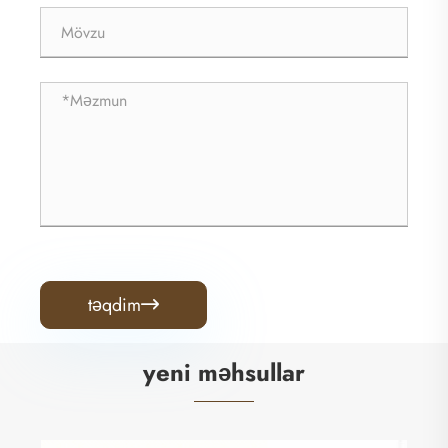
təqdim

yeni məhsullar