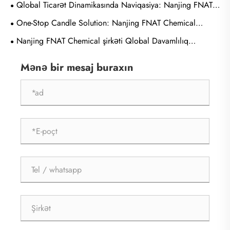
Qlobal Ticarət Dinamikasında Naviqasiya: Nanjing FNAT
Chemical beynəlxalq tərəfdaşlar üçün təchizat zəncirinin
One-Stop Candle Solution: Nanjing FNAT Chemical
dayanıqlığını gücləndirir
Kompleks Aksesuarlar və Fərdiləşdirmə Şöbəsini işə salır
Nanjing FNAT Chemical şirkəti Qlobal Davamlılıq
Tələbinə cavab vermək üçün Premium Təbii Mum Portfelini
Mənə bir mesaj buraxın
genişləndirir