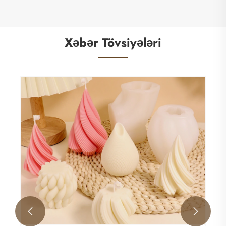
Xəbər Tövsiyələri
Qum mumu, şam hazırlama prosesini necə
təkmilləşdirə bilər?
Ətraflı Baxın >>

