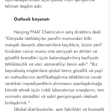
təlimatı təqdim edir.
Outlook bəyanatı
Nanjing FNAT Chemical-ın satış direktoru dedi:
"Dünyada istehlakçılar parafin mumundan bitki
mənşəli davamlı alternativlərə keçdikcə, bizim zərif
hindistan cevizi mumu orta səviyyəli ev ətirləri və
gözəllik brendləri üçün balanslaşdırılmış keyfiyyət,
təhlükəsizlik və xərc səmərəliliyi təmin edir". "Biz
beynəlxalq müştərilərə qlobal təmiz gözəllik və yaşıl
ev məhsullarının sertifikatlaşdırma tələblərinə cavab
verərkən inqrediyentlərin alınmasını asanlaşdırmağa
kömək etmək üçün ciddi laboratoriya sınaqlarını, tam
normativ sənədləri və sabit genişmiqyaslı istehsalı
birləşdiririk."
Qlobal distribyutorlar, şam fabrikləri və kosmetik