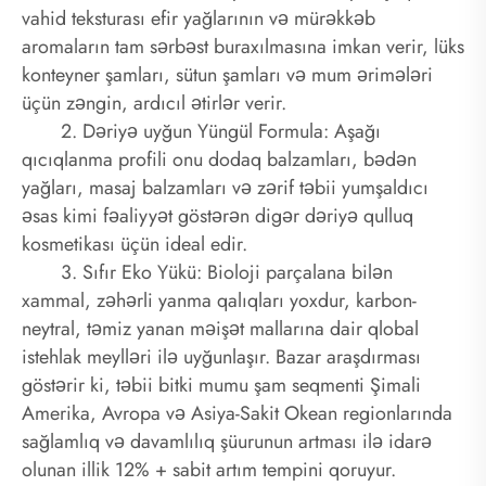
vahid teksturası efir yağlarının və mürəkkəb
aromaların tam sərbəst buraxılmasına imkan verir, lüks
konteyner şamları, sütun şamları və mum ərimələri
üçün zəngin, ardıcıl ətirlər verir.
2. Dəriyə uyğun Yüngül Formula: Aşağı
qıcıqlanma profili onu dodaq balzamları, bədən
yağları, masaj balzamları və zərif təbii yumşaldıcı
əsas kimi fəaliyyət göstərən digər dəriyə qulluq
kosmetikası üçün ideal edir.
3. Sıfır Eko Yükü: Bioloji parçalana bilən
xammal, zəhərli yanma qalıqları yoxdur, karbon-
neytral, təmiz yanan məişət mallarına dair qlobal
istehlak meylləri ilə uyğunlaşır. Bazar araşdırması
göstərir ki, təbii bitki mumu şam seqmenti Şimali
Amerika, Avropa və Asiya-Sakit Okean regionlarında
sağlamlıq və davamlılıq şüurunun artması ilə idarə
olunan illik 12% + sabit artım tempini qoruyur.