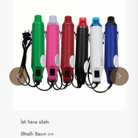
Damcı
Ətraflı Baxın >>

