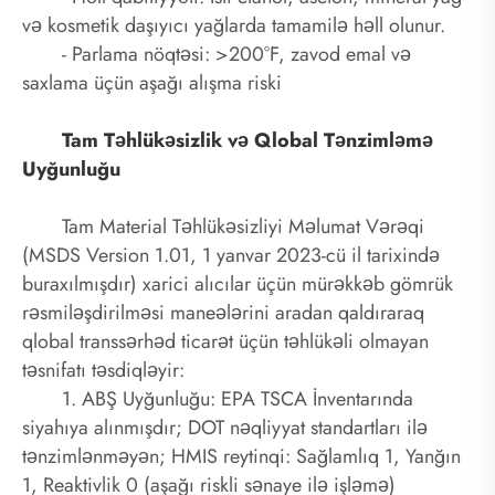
və kosmetik daşıyıcı yağlarda tamamilə həll olunur.
- Parlama nöqtəsi: >200°F, zavod emal və
saxlama üçün aşağı alışma riski
Tam Təhlükəsizlik və Qlobal Tənzimləmə
Uyğunluğu
Tam Material Təhlükəsizliyi Məlumat Vərəqi
(MSDS Version 1.01, 1 yanvar 2023-cü il tarixində
buraxılmışdır) xarici alıcılar üçün mürəkkəb gömrük
rəsmiləşdirilməsi maneələrini aradan qaldıraraq
qlobal transsərhəd ticarət üçün təhlükəli olmayan
təsnifatı təsdiqləyir:
1. ABŞ Uyğunluğu: EPA TSCA İnventarında
siyahıya alınmışdır; DOT nəqliyyat standartları ilə
tənzimlənməyən; HMIS reytinqi: Sağlamlıq 1, Yanğın
1, Reaktivlik 0 (aşağı riskli sənaye ilə işləmə)