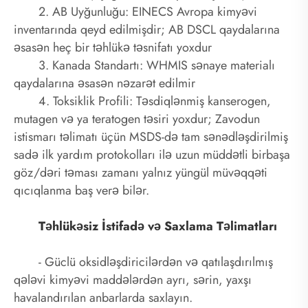
2. AB Uyğunluğu: EINECS Avropa kimyəvi
inventarında qeyd edilmişdir; AB DSCL qaydalarına
əsasən heç bir təhlükə təsnifatı yoxdur
3. Kanada Standartı: WHMIS sənaye materialı
qaydalarına əsasən nəzarət edilmir
4. Toksiklik Profili: Təsdiqlənmiş kanserogen,
mutagen və ya teratogen təsiri yoxdur; Zavodun
istismarı təlimatı üçün MSDS-də tam sənədləşdirilmiş
sadə ilk yardım protokolları ilə uzun müddətli birbaşa
göz/dəri təması zamanı yalnız yüngül müvəqqəti
qıcıqlanma baş verə bilər.
Təhlükəsiz İstifadə və Saxlama Təlimatları
- Güclü oksidləşdiricilərdən və qatılaşdırılmış
qələvi kimyəvi maddələrdən ayrı, sərin, yaxşı
havalandırılan anbarlarda saxlayın.