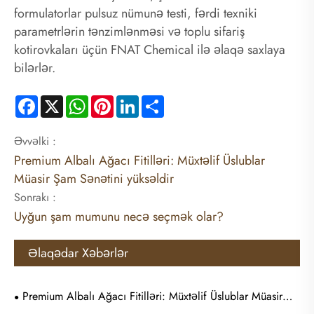
formulatorlar pulsuz nümunə testi, fərdi texniki
parametrlərin tənzimlənməsi və toplu sifariş
kotirovkaları üçün FNAT Chemical ilə əlaqə saxlaya
bilərlər.
Facebook
X
WhatsApp
Pinterest
LinkedIn
Share
Əvvəlki :
Premium Albalı Ağacı Fitilləri: Müxtəlif Üslublar
Müasir Şam Sənətini yüksəldir
Sonrakı :
Uyğun şam mumunu necə seçmək olar?
Əlaqədar Xəbərlər
Premium Albalı Ağacı Fitilləri: Müxtəlif Üslublar Müasir
Şam Sənətini yüksəldir