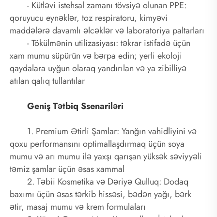
- Kütləvi istehsal zamanı tövsiyə olunan PPE:
qoruyucu eynəklər, toz respiratoru, kimyəvi
maddələrə davamlı əlcəklər və laboratoriya paltarları
- Tökülmənin utilizasiyası: təkrar istifadə üçün
xam mumu süpürün və bərpa edin; yerli ekoloji
qaydalara uyğun olaraq yandırılan və ya zibilliyə
atılan qalıq tullantılar
Geniş Tətbiq Ssenariləri
1. Premium Ətirli Şamlar: Yanğın vahidliyini və
qoxu performansını optimallaşdırmaq üçün soya
mumu və arı mumu ilə yaxşı qarışan yüksək səviyyəli
təmiz şamlar üçün əsas xammal
2. Təbii Kosmetika və Dəriyə Qulluq: Dodaq
baxımı üçün əsas tərkib hissəsi, bədən yağı, bərk
ətir, masaj mumu və krem ​​formulaları