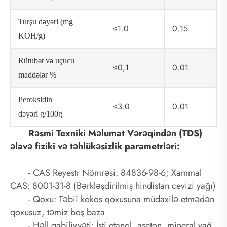
Turşu dəyəri (mg
≤1.0
0.15
KOH/g)
Rütubət və uçucu
≤0,1
0.01
maddələr %
Peroksidin
≤3.0
0.01
dəyəri g/100g
Rəsmi Texniki Məlumat Vərəqindən (TDS)
əlavə fiziki və təhlükəsizlik parametrləri:
- CAS Reyestr Nömrəsi: 84836-98-6; Xammal
CAS: 8001-31-8 (Bərkləşdirilmiş hindistan cevizi yağı)
- Qoxu: Təbii kokos qoxusuna müdaxilə etmədən
qoxusuz, təmiz boş baza
- Həll qabiliyyəti: İsti etanol, aseton, mineral yağ