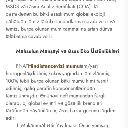
MSDS və rəsmi Analiz Sertifikatı (COA) ilə
dəstəklənən bu bitki əsaslı mum qlobal ekoloji
cəhətdən təmiz tərkib standartlarına cavab verir və
təmiz, bərpa olunan mum xammalına artan dünya
tələbatına cavab verir.
Məhsulun Mənşəyi və Əsas Eko Üstünlükləri
FNAT
Hindistancevizi mumu
tam/yarı
hidrogenləşdirilmiş kokos yağından təmizlənmiş,
100% təbii bərpa olunan bitki mumu kimi təsnif
edilmiş, qalıq parafin komponentlərindən
təmizlənmişdir. Ənənəvi neft mumundan fərqli
olaraq, o, qlobal ev ətri və gözəllik brendləri
tərəfindən bəyənilən üç əsas bazar gücünü təqdim
edir:
1. Mükəmməl Ətir Yayılması: Onun yumşaq,