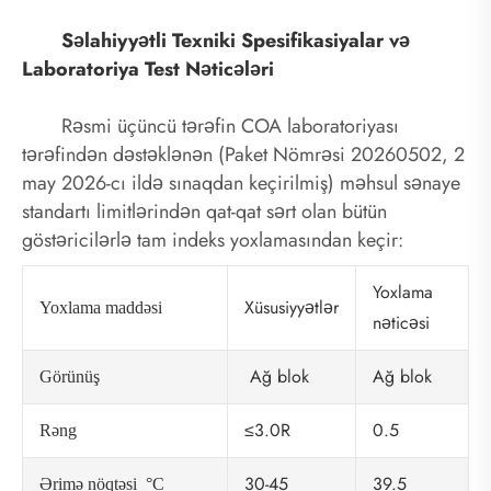
Səlahiyyətli Texniki Spesifikasiyalar və
Laboratoriya Test Nəticələri
Rəsmi üçüncü tərəfin COA laboratoriyası
tərəfindən dəstəklənən (Paket Nömrəsi 20260502, 2
may 2026-cı ildə sınaqdan keçirilmiş) məhsul sənaye
standartı limitlərindən qat-qat sərt olan bütün
göstəricilərlə tam indeks yoxlamasından keçir:
Yoxlama
Xüsusiyyətlər
Yoxlama maddəsi
nəticəsi
Ağ blok
Ağ blok
Görünüş
≤3.0R
0.5
Rəng
30-45
39.5
Ərimə nöqtəsi °C