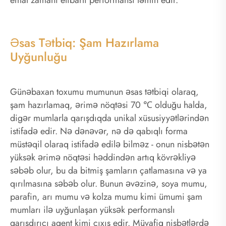
Əsas Tətbiq: Şam Hazırlama
Uyğunluğu
Günəbaxan toxumu mumunun əsas tətbiqi olaraq,
şam hazırlamaq, ərimə nöqtəsi 70 ℃ olduğu halda,
digər mumlarla qarışdıqda unikal xüsusiyyətlərindən
istifadə edir. Nə dənəvər, nə də qabıqlı forma
müstəqil olaraq istifadə edilə bilməz - onun nisbətən
yüksək ərimə nöqtəsi həddindən artıq kövrəkliyə
səbəb olur, bu da bitmiş şamların çatlamasına və ya
qırılmasına səbəb olur. Bunun əvəzinə, soya mumu,
parafin, arı mumu və kolza mumu kimi ümumi şam
mumları ilə uyğunlaşan yüksək performanslı
qarışdırıcı agent kimi çıxış edir. Müvafiq nisbətlərdə