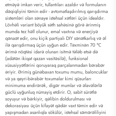
etməyə imkan verir, tullantıları azaldır və formulanın
dəqiqliyini təmin edir - avtomatlaşdırılmış qarışdırma
sistemləri olan sənaye istehsal xətləri üçün idealdır.
Lövhəli variant böyük səth sahəsinə görə ərinmiş
mumda tez həll olunur, emal vaxtına və enerjiyə
qənaət edir, onu kiçik partiyalı DIY sənətkarlıq və əl
ilə qarışdırmaq üçün uyğun edir. Təxminən 70 ℃
ərimə nöqtəsi idarə olunan isitmə tələb etsə də
(adətən ikiqat qazan vasitəsilə), funksional
xüsusiyyətlərini qoruyaraq parçalanmadan bərabər
əriyir. Ərimiş günəbaxan toxumu mumu, baloncuklar
və ya qeyri-bərabər toxumalar kimi qüsurları
minimuma endirərək, digər mumlar və əlavələrlə
güclü uyğunluq nümayiş etdirir. O, sabit sürətlə
soyuyur və bərkiyir, qəlibin doldurulması və
dekorasiyası üçün kifayət qədər vaxt təmin edir və
yapışmadan asanlıqla sökülür, istehsal səmərəliliyini