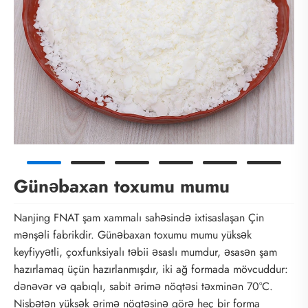
Günəbaxan toxumu mumu
Nanjing FNAT şam xammalı sahəsində ixtisaslaşan Çin
mənşəli fabrikdir. Günəbaxan toxumu mumu yüksək
keyfiyyətli, çoxfunksiyalı təbii əsaslı mumdur, əsasən şam
hazırlamaq üçün hazırlanmışdır, iki ağ formada mövcuddur:
dənəvər və qabıqlı, sabit ərimə nöqtəsi təxminən 70°C.
Nisbətən yüksək ərimə nöqtəsinə görə heç bir forma