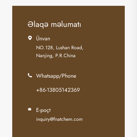
Əlaqə məlumatı
Ünvan

NO.128, Lushan Road,
Nanjing, P.R.China
Whatsapp/Phone

+86-13805142369
E-poçt

inquiry@fnatchem.com