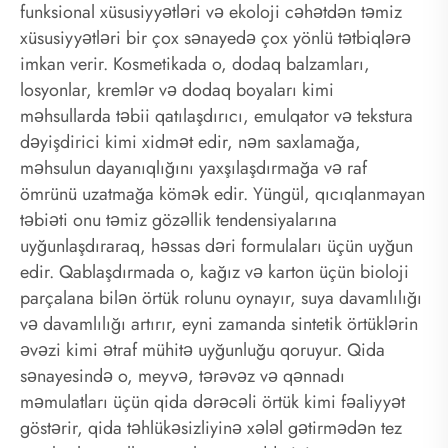
funksional xüsusiyyətləri və ekoloji cəhətdən təmiz
xüsusiyyətləri bir çox sənayedə çox yönlü tətbiqlərə
imkan verir. Kosmetikada o, dodaq balzamları,
losyonlar, kremlər və dodaq boyaları kimi
məhsullarda təbii qatılaşdırıcı, emulqator və tekstura
dəyişdirici kimi xidmət edir, nəm saxlamağa,
məhsulun dayanıqlığını yaxşılaşdırmağa və raf
ömrünü uzatmağa kömək edir. Yüngül, qıcıqlanmayan
təbiəti onu təmiz gözəllik tendensiyalarına
uyğunlaşdıraraq, həssas dəri formulaları üçün uyğun
edir. Qablaşdırmada o, kağız və karton üçün bioloji
parçalana bilən örtük rolunu oynayır, suya davamlılığı
və davamlılığı artırır, eyni zamanda sintetik örtüklərin
əvəzi kimi ətraf mühitə uyğunluğu qoruyur. Qida
sənayesində o, meyvə, tərəvəz və qənnadı
məmulatları üçün qida dərəcəli örtük kimi fəaliyyət
göstərir, qida təhlükəsizliyinə xələl gətirmədən tez