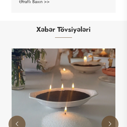
Ətraflı Baxın >>
Xəbər Tövsiyələri

