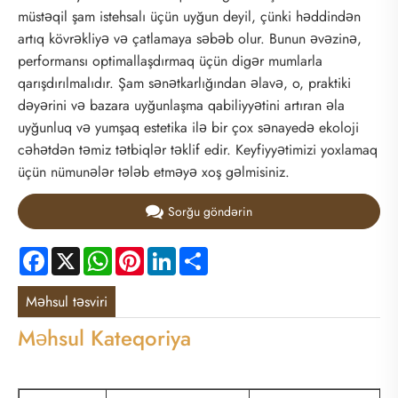
müstəqil şam istehsalı üçün uyğun deyil, çünki həddindən
artıq kövrəkliyə və çatlamaya səbəb olur. Bunun əvəzinə,
performansı optimallaşdırmaq üçün digər mumlarla
qarışdırılmalıdır. Şam sənətkarlığından əlavə, o, praktiki
dəyərini və bazara uyğunlaşma qabiliyyətini artıran əla
uyğunluq və yumşaq estetika ilə bir çox sənayedə ekoloji
cəhətdən təmiz tətbiqlər təklif edir. Keyfiyyətimizi yoxlamaq
üçün nümunələr tələb etməyə xoş gəlmisiniz.
Sorğu göndərin
Facebook
X
WhatsApp
Pinterest
LinkedIn
Share
Məhsul təsviri
Məhsul Kateqoriya