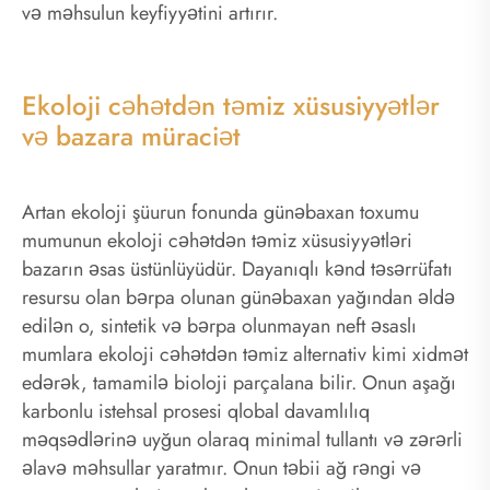
və məhsulun keyfiyyətini artırır.
Ekoloji cəhətdən təmiz xüsusiyyətlər
və bazara müraciət
Artan ekoloji şüurun fonunda günəbaxan toxumu
mumunun ekoloji cəhətdən təmiz xüsusiyyətləri
bazarın əsas üstünlüyüdür. Dayanıqlı kənd təsərrüfatı
resursu olan bərpa olunan günəbaxan yağından əldə
edilən o, sintetik və bərpa olunmayan neft əsaslı
mumlara ekoloji cəhətdən təmiz alternativ kimi xidmət
edərək, tamamilə bioloji parçalana bilir. Onun aşağı
karbonlu istehsal prosesi qlobal davamlılıq
məqsədlərinə uyğun olaraq minimal tullantı və zərərli
əlavə məhsullar yaratmır. Onun təbii ağ rəngi və