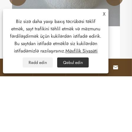
X
Biz sizə daha yaxşı baxış təcrübəsi təklif
etmək, sayt trafikini təhlil etmək və məzmunu
fərdiləşdirmək üçün kukilərdən istifadə edirik.
Qum mumu, şam hazırlama prosesini necə
Bu saytdan istifadə etməklə siz kukilərdən
təkmilləşdirə bilər?
istifadəmizlə razılaşırsınız.
Məxfilik Siyasəti
Ətraflı Baxın >>
Rədd edin
Qəbul edin




Haqqımızda
Məhsullar
Bizimlə əlaqə saxlayın