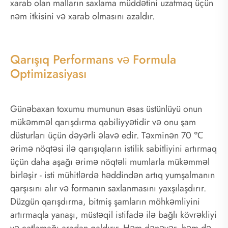
xarab olan malların saxlama müddətini uzatmaq üçün
nəm itkisini və xarab olmasını azaldır.
Qarışıq Performans və Formula
Optimizasiyası
Günəbaxan toxumu mumunun əsas üstünlüyü onun
mükəmməl qarışdırma qabiliyyətidir və onu şam
düsturları üçün dəyərli əlavə edir. Təxminən 70 ℃
ərimə nöqtəsi ilə qarışıqların istilik sabitliyini artırmaq
üçün daha aşağı ərimə nöqtəli mumlarla mükəmməl
birləşir - isti mühitlərdə həddindən artıq yumşalmanın
qarşısını alır və formanın saxlanmasını yaxşılaşdırır.
Düzgün qarışdırma, bitmiş şamların möhkəmliyini
artırmaqla yanaşı, müstəqil istifadə ilə bağlı kövrəkliyi
və çatlamağı aradan qaldırır. Həm dənəvər, həm də