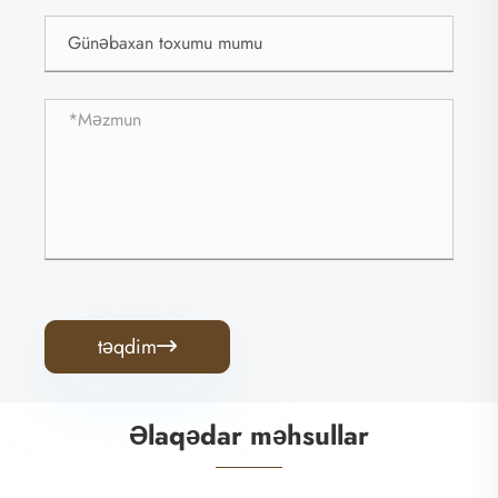
təqdim

Əlaqədar məhsullar