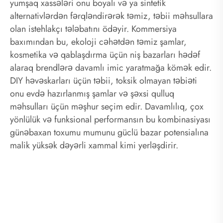
yumşaq xassələri onu boyalı və ya sintetik
alternativlərdən fərqləndirərək təmiz, təbii məhsullara
olan istehlakçı tələbatını ödəyir. Kommersiya
baxımından bu, ekoloji cəhətdən təmiz şamlar,
kosmetika və qablaşdırma üçün niş bazarları hədəf
alaraq brendlərə davamlı imic yaratmağa kömək edir.
DIY həvəskarları üçün təbii, toksik olmayan təbiəti
onu evdə hazırlanmış şamlar və şəxsi qulluq
məhsulları üçün məşhur seçim edir. Davamlılıq, çox
yönlülük və funksional performansın bu kombinasiyası
günəbaxan toxumu mumunu güclü bazar potensialına
malik yüksək dəyərli xammal kimi yerləşdirir.