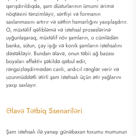
qarışdırıldıqda, şam düsturlarının ümumi ərimə
nöqtəsini tənzimləyir, sərtliyi və formanın
saxlanmasını artırır və səthin hamarlığını yaxşılaşdırır.
O, müxtəlif qəlibləmə və istehsal proseslərinə
uyğunlaşaraq, müxtəlif növ şamların, o cümlədən
banka, sütun, çay işığı və konik şamların istehsalını
dəstəkləyir. Bundan əlavə, onun təbii ağ bazası
boyaları effektiv şəkildə qəbul edir,
rəngsizləşdirmədən canlı, ardıcıl rənglər verir və
uzunmüddətli ətirli şam istehsalı üçün ətir yağlarını
yaxşı saxlayır.
Əlavə Tətbiq Ssenariləri
Şam istehsalı ilə yanaşı günəbaxan toxumu mumunun