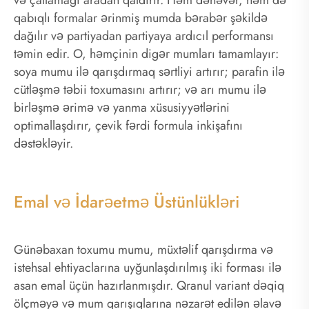
qabıqlı formalar ərinmiş mumda bərabər şəkildə
dağılır və partiyadan partiyaya ardıcıl performansı
təmin edir. O, həmçinin digər mumları tamamlayır:
soya mumu ilə qarışdırmaq sərtliyi artırır; parafin ilə
cütləşmə təbii toxumasını artırır; və arı mumu ilə
birləşmə ərimə və yanma xüsusiyyətlərini
optimallaşdırır, çevik fərdi formula inkişafını
dəstəkləyir.
Emal və İdarəetmə Üstünlükləri
Günəbaxan toxumu mumu, müxtəlif qarışdırma və
istehsal ehtiyaclarına uyğunlaşdırılmış iki forması ilə
asan emal üçün hazırlanmışdır. Qranul variant dəqiq
ölçməyə və mum qarışıqlarına nəzarət edilən əlavə