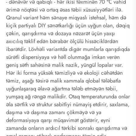
- dənəvər və qabıqlı - hər ikisi təxminən 70 ℃ vahid
ərimə nöqtəsi və ortaq əsas təbii xüsusiyyətləri ilə.
Qranul variant həm sənaye miqyaslı istehsal, həm də
kiçik partiyalı DIY sənətkarlığı üçün uyğun olan, dəqiq
çəkin, qarışdırma və dozaya nəzarət üçün yaxşı
axıcılıq təklif edən bərabər ölçülü hissəciklərdən
ibarətdir. Lövhəli variantda digər mumlarla qarışdıqda
sürətli dispersiyaya və həll olunmağa imkan verən
geniş səth sahəsinə malik nazik, yüngül lopalar var.
Hər iki forma yüksək təmizliyə və ekoloji cəhətdən
təmiz, aşağı təsirə malik xammala qlobal tələbatla
uyğunlaşaraq əlavə ağartma tələb etməyən təbii,
yumşaq ağ rəngə malikdir. Otaq temperaturunda onlar
əla sərtlik və struktur sabitliyi nümayiş etdirir, saxlama,
daşıma və daşıma zamanı çökməyə və ya
deformasiyaya qarşı müqavimət göstərir, eyni
zamanda onların ardıcıl tərkibi sonrakı qarışdırma və
emal zamanı etibarlı performansı təmin edir.